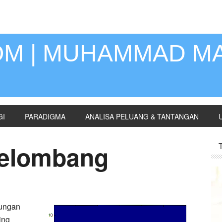
OM | MUHAMMAD M
GI
PARADIGMA
ANALISA PELUANG & TANTANGAN
Gelombang
bungan
ing