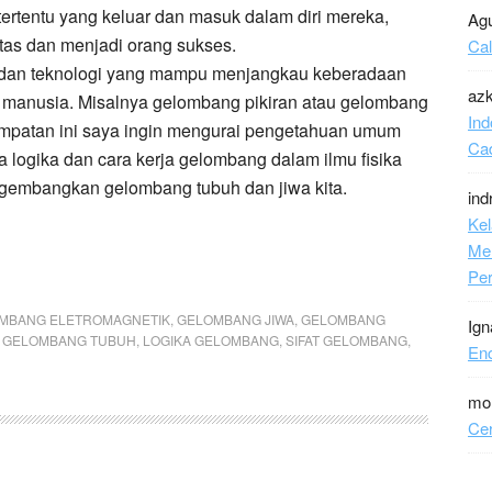
rtentu yang keluar dan masuk dalam diri mereka,
Ag
as dan menjadi orang sukses.
Ca
 dan teknologi yang mampu menjangkau keberadaan
azk
i manusia. Misalnya gelombang pikiran atau gelombang
Ind
esempatan ini saya ingin mengurai pengetahuan umum
Ca
logika dan cara kerja gelombang dalam ilmu fisika
ngembangkan gelombang tubuh dan jiwa kita.
ind
Kel
Me
Per
MBANG ELETROMAGNETIK
,
GELOMBANG JIWA
,
GELOMBANG
Ign
,
GELOMBANG TUBUH
,
LOGIKA GELOMBANG
,
SIFAT GELOMBANG
,
En
mo
Cer