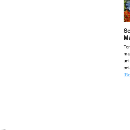
Se
M
Ter
ma
un
pot
[Re