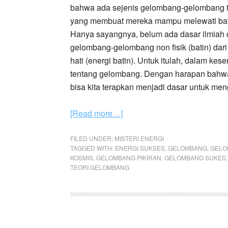
bahwa ada sejenis gelombang-gelombang te
yang membuat mereka mampu melewati bat
Hanya sayangnya, belum ada dasar ilmiah
gelombang-gelombang non fisik (batin) dar
hati (energi batin). Untuk itulah, dalam k
tentang gelombang. Dengan harapan bahwa 
bisa kita terapkan menjadi dasar untuk me
[Read more…]
FILED UNDER:
MISTERI ENERGI
TAGGED WITH:
ENERGI SUKSES
,
GELOMBANG
,
GELO
KOSMIS
,
GELOMBANG PIKIRAN
,
GELOMBANG SUKES
TEORI GELOMBANG