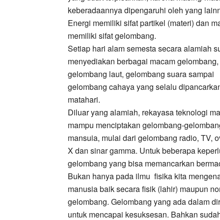
keberadaannya dipengaruhi oleh yang lain
Energi memiliki sifat partikel (materi) dan ma
memiliki sifat gelombang.
Setiap hari alam semesta secara alamiah 
menyediakan berbagai macam gelombang, 
gelombang laut, gelombang suara sampai
gelombang cahaya yang selalu dipancarka
matahari.
Diluar yang alamiah, rekayasa teknologi m
mampu menciptakan gelombang-gelombang t
mansuia, mulai dari gelombang radio, TV,
X dan sinar gamma. Untuk beberapa keper
gelombang yang bisa memancarkan berm
Bukan hanya pada ilmu fisika kita mengena
manusia baik secara fisik (lahir) maupun n
gelombang. Gelombang yang ada dalam dir
untuk mencapai kesuksesan. Bahkan suda