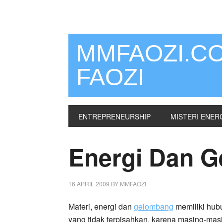
MMFAOZI.C
FAOZI
ENTREPRENEURSHIP
MISTERI ENER
Energi Dan 
16 APRIL 2009
BY
MMFAOZI
Materi, energi dan
gelombang
memiliki hu
yang tidak terpisahkan, karena masing-mas