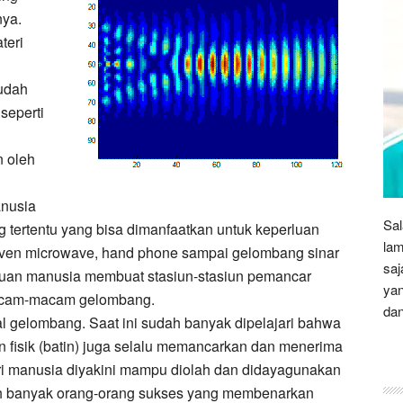
nya.
teri
sudah
seperti
n oleh
anusia
Sal
ertentu yang bisa dimanfaatkan untuk keperluan
lam
 oven microwave, hand phone sampai gelombang sinar
saj
luan manusia membuat stasiun-stasiun pemancar
yan
acam-macam gelombang.
dan
l gelombang. Saat ini sudah banyak dipelajari bahwa
on fisik (batin) juga selalu memancarkan dan menerima
i manusia diyakini mampu diolah dan didayagunakan
h banyak orang-orang sukses yang membenarkan