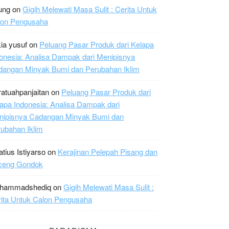
ung
on
Gigih Melewati Masa Sulit : Cerita Untuk
lon Pengusaha
ia yusuf
on
Peluang Pasar Produk dari Kelapa
onesia: Analisa Dampak dari Menipisnya
dangan Minyak Bumi dan Perubahan Iklim
ratuahpanjaitan
on
Peluang Pasar Produk dari
apa Indonesia: Analisa Dampak dari
nipisnya Cadangan Minyak Bumi dan
ubahan Iklim
atius Istiyarso
on
Kerajinan Pelepah Pisang dan
ceng Gondok
hammadshediq
on
Gigih Melewati Masa Sulit :
ita Untuk Calon Pengusaha