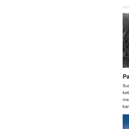
Pa
Sus
ket
mem
ka