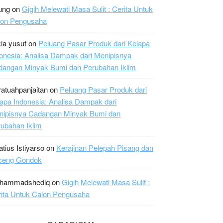
ung
on
Gigih Melewati Masa Sulit : Cerita Untuk
lon Pengusaha
ia yusuf
on
Peluang Pasar Produk dari Kelapa
onesia: Analisa Dampak dari Menipisnya
dangan Minyak Bumi dan Perubahan Iklim
ratuahpanjaitan
on
Peluang Pasar Produk dari
apa Indonesia: Analisa Dampak dari
nipisnya Cadangan Minyak Bumi dan
ubahan Iklim
atius Istiyarso
on
Kerajinan Pelepah Pisang dan
ceng Gondok
hammadshediq
on
Gigih Melewati Masa Sulit :
ita Untuk Calon Pengusaha