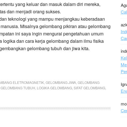
rtentu yang keluar dan masuk dalam diri mereka,
Ag
as dan menjadi orang sukses.
Ca
 dan teknologi yang mampu menjangkau keberadaan
azk
i manusia. Misalnya gelombang pikiran atau gelombang
Ind
esempatan ini saya ingin mengurai pengetahuan umum
Ca
logika dan cara kerja gelombang dalam ilmu fisika
ngembangkan gelombang tubuh dan jiwa kita.
ind
Kel
Me
Per
MBANG ELETROMAGNETIK
,
GELOMBANG JIWA
,
GELOMBANG
Ign
,
GELOMBANG TUBUH
,
LOGIKA GELOMBANG
,
SIFAT GELOMBANG
,
En
mo
Cer