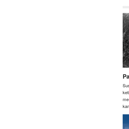
Pa
Sus
ket
mem
ka