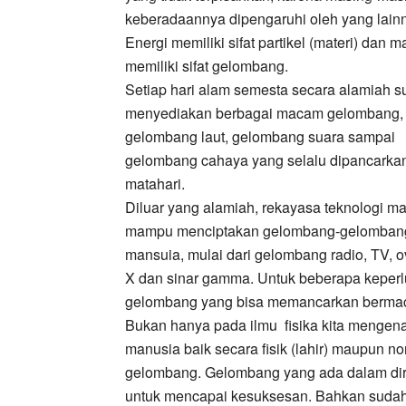
keberadaannya dipengaruhi oleh yang lain
Energi memiliki sifat partikel (materi) dan ma
memiliki sifat gelombang.
Setiap hari alam semesta secara alamiah 
menyediakan berbagai macam gelombang, 
gelombang laut, gelombang suara sampai
gelombang cahaya yang selalu dipancarka
matahari.
Diluar yang alamiah, rekayasa teknologi m
mampu menciptakan gelombang-gelombang t
mansuia, mulai dari gelombang radio, TV,
X dan sinar gamma. Untuk beberapa keper
gelombang yang bisa memancarkan berm
Bukan hanya pada ilmu fisika kita mengena
manusia baik secara fisik (lahir) maupun n
gelombang. Gelombang yang ada dalam dir
untuk mencapai kesuksesan. Bahkan suda