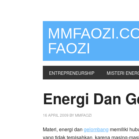
MMFAOZI.C
FAOZI
ENTREPRENEURSHIP
MISTERI ENER
Energi Dan 
16 APRIL 2009
BY
MMFAOZI
Materi, energi dan
gelombang
memiliki hu
yang tidak terpisahkan, karena masing-mas