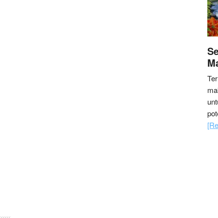
Se
M
Ter
ma
un
pot
[Re