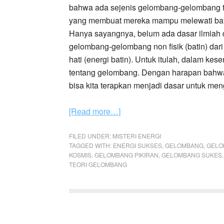
bahwa ada sejenis gelombang-gelombang te
yang membuat mereka mampu melewati bat
Hanya sayangnya, belum ada dasar ilmiah
gelombang-gelombang non fisik (batin) dar
hati (energi batin). Untuk itulah, dalam k
tentang gelombang. Dengan harapan bahwa 
bisa kita terapkan menjadi dasar untuk me
[Read more…]
FILED UNDER:
MISTERI ENERGI
TAGGED WITH:
ENERGI SUKSES
,
GELOMBANG
,
GELO
KOSMIS
,
GELOMBANG PIKIRAN
,
GELOMBANG SUKES
TEORI GELOMBANG