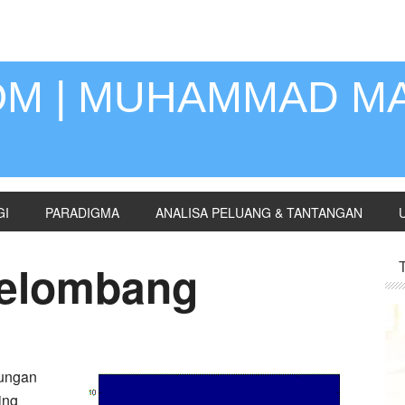
OM | MUHAMMAD M
GI
PARADIGMA
ANALISA PELUANG & TANTANGAN
Gelombang
bungan
ing