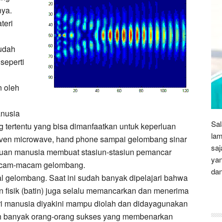
nya.
teri
sudah
seperti
n oleh
anusia
Sal
ertentu yang bisa dimanfaatkan untuk keperluan
lam
 oven microwave, hand phone sampai gelombang sinar
saj
luan manusia membuat stasiun-stasiun pemancar
yan
acam-macam gelombang.
dan
l gelombang. Saat ini sudah banyak dipelajari bahwa
on fisik (batin) juga selalu memancarkan dan menerima
i manusia diyakini mampu diolah dan didayagunakan
h banyak orang-orang sukses yang membenarkan