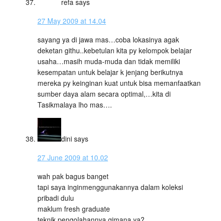
refa
says
27 May 2009 at 14.04
sayang ya di jawa mas…coba lokasinya agak
deketan githu..kebetulan kita py kelompok belajar
usaha…masih muda-muda dan tidak memiliki
kesempatan untuk belajar k jenjang berikutnya
mereka py keinginan kuat untuk bisa memanfaatkan
sumber daya alam secara optimal,…kita di
Tasikmalaya lho mas….
dini
says
27 June 2009 at 10.02
wah pak bagus banget
tapi saya inginmenggunakannya dalam koleksi
pribadi dulu
maklum fresh graduate
teknik pengolahannya gimana ya?