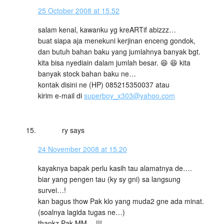
25 October 2008 at 15.52
salam kenal, kawanku yg kreARTif abizzz…
buat siapa aja menekuni kerjinan enceng gondok,
dan butuh bahan baku yang jumlahnya banyak bgt.
kita bisa nyediain dalam jumlah besar. 😆 😆 kita
banyak stock bahan baku ne…
kontak disini ne (HP) 085215350037 atau
kirim e-mail di
superboy_x303@yahoo.com
ry
says
24 November 2008 at 15.20
kayaknya bapak perlu kasih tau alamatnya de….
biar yang pengen tau (ky sy gni) sa langsung
survei…!
kan bagus thow Pak klo yang muda2 gne ada minat.
(soalnya lagida tugas ne…)
thankz Pak MM….!!!