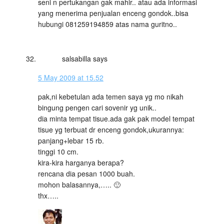
seni n pertukangan gak mahir.. atau ada informasi
yang menerima penjualan enceng gondok..bisa
hubungi 081259194859 atas nama guritno..
salsabilla
says
5 May 2009 at 15.52
pak,ni kebetulan ada temen saya yg mo nikah
bingung pengen cari sovenir yg unik..
dia minta tempat tisue.ada gak pak model tempat
tisue yg terbuat dr enceng gondok,ukurannya:
panjang+lebar 15 rb.
tinggi 10 cm.
kira-kira harganya berapa?
rencana dia pesan 1000 buah.
mohon balasannya,….. 🙂
thx…..