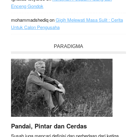
Enceng Gondok
mohammadshediq
on
Gigih Melewati Masa Sulit : Cerita
Untuk Calon Pengusaha
PARADIGMA
Pandai, Pintar dan Cerdas
Susah juga mencari definisi dan perbedaan dari ketiga