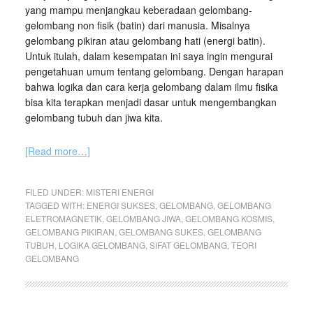
yang mampu menjangkau keberadaan gelombang-
gelombang non fisik (batin) dari manusia. Misalnya
gelombang pikiran atau gelombang hati (energi batin).
Untuk itulah, dalam kesempatan ini saya ingin mengurai
pengetahuan umum tentang gelombang. Dengan harapan
bahwa logika dan cara kerja gelombang dalam ilmu fisika
bisa kita terapkan menjadi dasar untuk mengembangkan
gelombang tubuh dan jiwa kita.
[Read more…]
FILED UNDER:
MISTERI ENERGI
TAGGED WITH:
ENERGI SUKSES
,
GELOMBANG
,
GELOMBANG
ELETROMAGNETIK
,
GELOMBANG JIWA
,
GELOMBANG KOSMIS
,
GELOMBANG PIKIRAN
,
GELOMBANG SUKES
,
GELOMBANG
TUBUH
,
LOGIKA GELOMBANG
,
SIFAT GELOMBANG
,
TEORI
GELOMBANG