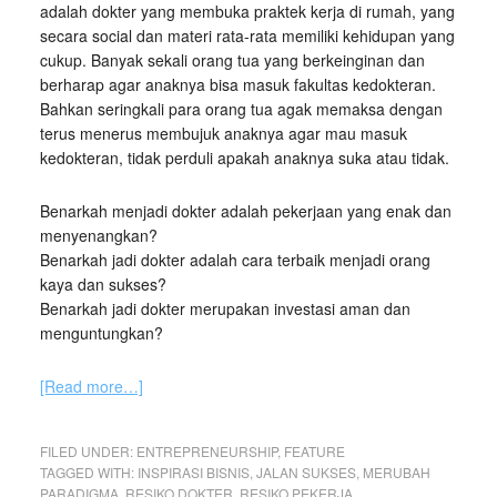
adalah dokter yang membuka praktek kerja di rumah, yang
secara social dan materi rata-rata memiliki kehidupan yang
cukup. Banyak sekali orang tua yang berkeinginan dan
berharap agar anaknya bisa masuk fakultas kedokteran.
Bahkan seringkali para orang tua agak memaksa dengan
terus menerus membujuk anaknya agar mau masuk
kedokteran, tidak perduli apakah anaknya suka atau tidak.
Benarkah menjadi dokter adalah pekerjaan yang enak dan
menyenangkan?
Benarkah jadi dokter adalah cara terbaik menjadi orang
kaya dan sukses?
Benarkah jadi dokter merupakan investasi aman dan
menguntungkan?
[Read more…]
FILED UNDER:
ENTREPRENEURSHIP
,
FEATURE
TAGGED WITH:
INSPIRASI BISNIS
,
JALAN SUKSES
,
MERUBAH
PARADIGMA
,
RESIKO DOKTER
,
RESIKO PEKERJA