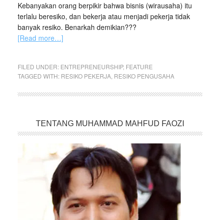
Kebanyakan orang berpikir bahwa bisnis (wirausaha) itu
terlalu beresiko, dan bekerja atau menjadi pekerja tidak
banyak resiko. Benarkah demikian???
[Read more…]
FILED UNDER:
ENTREPRENEURSHIP
,
FEATURE
TAGGED WITH:
RESIKO PEKERJA
,
RESIKO PENGUSAHA
TENTANG MUHAMMAD MAHFUD FAOZI