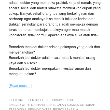
adalah dokter yang membuka praktek kerja di rumah, yang
secara social dan materi rata-rata memiliki kehidupan yang
cukup. Banyak sekali orang tua yang berkeinginan dan
berharap agar anaknya bisa masuk fakultas kedokteran.
Bahkan seringkali para orang tua agak memaksa dengan
terus menerus membujuk anaknya agar mau masuk
kedokteran, tidak perduli apakah anaknya suka atau tidak.
Benarkah menjadi dokter adalah pekerjaan yang enak dan
menyenangkan?
Benarkah jadi dokter adalah cara terbaik menjadi orang
kaya dan sukses?
Benarkah jadi dokter merupakan investasi aman dan
menguntungkan?
[Read more…]
FILED UNDER:
ENTREPRENEURSHIP
,
FEATURE
TAGGED WITH:
INSPIRASI BISNIS
,
JALAN SUKSES
,
MERUBAH
PARADIGMA
,
RESIKO DOKTER
,
RESIKO PEKERJA