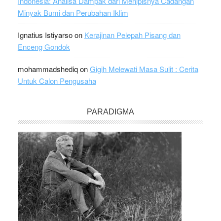
Indonesia: Analisa Dampak dari Menipisnya Cadangan
Minyak Bumi dan Perubahan Iklim
Ignatius Istiyarso
on
Kerajinan Pelepah Pisang dan
Enceng Gondok
mohammadshediq
on
Gigih Melewati Masa Sulit : Cerita
Untuk Calon Pengusaha
PARADIGMA