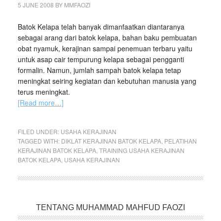
5 JUNE 2008
BY
MMFAOZI
Batok Kelapa telah banyak dimanfaatkan diantaranya
sebagai arang dari batok kelapa, bahan baku pembuatan
obat nyamuk, kerajinan sampai penemuan terbaru yaitu
untuk asap cair tempurung kelapa sebagai pengganti
formalin. Namun, jumlah sampah batok kelapa tetap
meningkat seiring kegiatan dan kebutuhan manusia yang
terus meningkat.
[Read more…]
FILED UNDER:
USAHA KERAJINAN
TAGGED WITH:
DIKLAT KERAJINAN BATOK KELAPA
,
PELATIHAN
KERAJINAN BATOK KELAPA
,
TRAINING USAHA KERAJINAN
BATOK KELAPA
,
USAHA KERAJINAN
TENTANG MUHAMMAD MAHFUD FAOZI