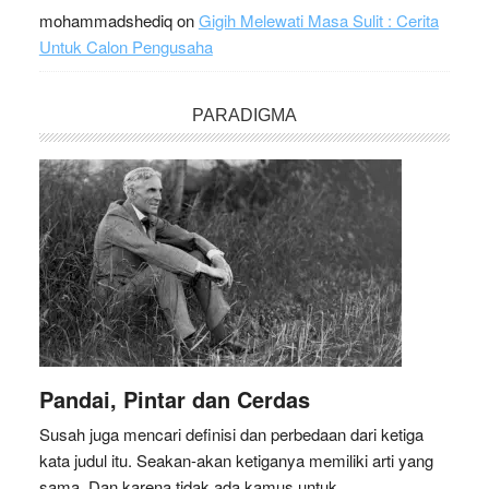
mohammadshediq
on
Gigih Melewati Masa Sulit : Cerita
Untuk Calon Pengusaha
PARADIGMA
Pandai, Pintar dan Cerdas
Susah juga mencari definisi dan perbedaan dari ketiga
kata judul itu. Seakan-akan ketiganya memiliki arti yang
sama. Dan karena tidak ada kamus untuk