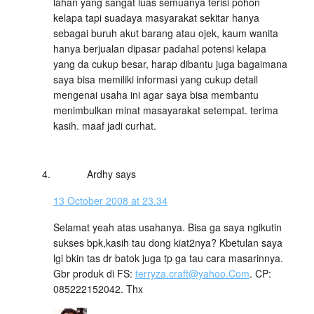
lahan yang sangat luas semuanya terisi pohon
kelapa tapi suadaya masyarakat sekitar hanya
sebagai buruh akut barang atau ojek, kaum wanita
hanya berjualan dipasar padahal potensi kelapa
yang da cukup besar, harap dibantu juga bagaimana
saya bisa memiliki informasi yang cukup detail
mengenai usaha ini agar saya bisa membantu
menimbulkan minat masayarakat setempat. terima
kasih. maaf jadi curhat.
Ardhy
says
13 October 2008 at 23.34
Selamat yeah atas usahanya. Bisa ga saya ngikutin
sukses bpk,kasih tau dong kiat2nya? Kbetulan saya
lgi bkin tas dr batok juga tp ga tau cara masarinnya.
Gbr produk di FS:
terryza.craft@yahoo.Com
. CP:
085222152042. Thx