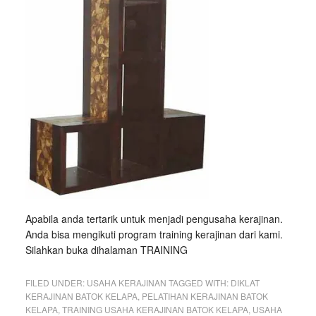
Apabila anda tertarik untuk menjadi pengusaha kerajinan.
Anda bisa mengikuti program training kerajinan dari kami.
Silahkan buka dihalaman TRAINING
FILED UNDER:
USAHA KERAJINAN
TAGGED WITH:
DIKLAT
KERAJINAN BATOK KELAPA
,
PELATIHAN KERAJINAN BATOK
KELAPA
,
TRAINING USAHA KERAJINAN BATOK KELAPA
,
USAHA