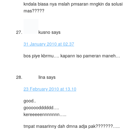
kndala biasa nya mslah pmsaran mngkin da solusi
mas?????
kusno
says
31 January 2010 at 02.37
bos piye kbrmu…. kapann iso pameran maneh…
lina
says
23 February 2010 at 13.10
good..
gooooodddddd….
kereeeeennnnnnn…..
tmpat masarinny dah dmna adja pak???????…..