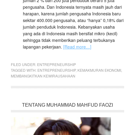
jumlah 2 % dari 200 juta penduduk berarti 5 juta
pengusaha. Dan Indonesia ternyata masih jauh dari
harapan, karena jumlah pengusaha Indonesia baru
sekitar 400.000 pengusaha, atau “hanya” 0,18% dari
jumlah penduduk Indonesia. Kebanyakan usaha
yang ada di Indonesia masih bersifat mikro (kecil)
sehingga tidak memberikan peluang terbukanya
lapangan pekerjaan.
[Read more…]
FILED UNDER:
ENTREPRENEURSHIP
TAGGED WITH:
ENTREPRENEURSHIP
,
KEMAKMURAN EKONOMI
,
MEMBANGKITKAN KEWIRAUSAHAAN
TENTANG MUHAMMAD MAHFUD FAOZI