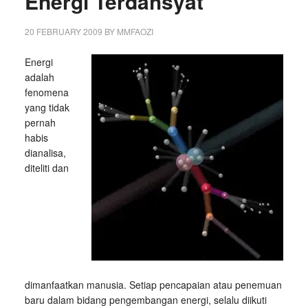
Energi Terdahsyat
20 FEBRUARY 2009
BY
MMFAOZI
Energi
adalah
fenomena
yang tidak
pernah
habis
dianalisa,
diteliti dan
dimanfaatkan manusia. Setiap pencapaian atau penemuan
baru dalam bidang pengembangan energi, selalu diikuti