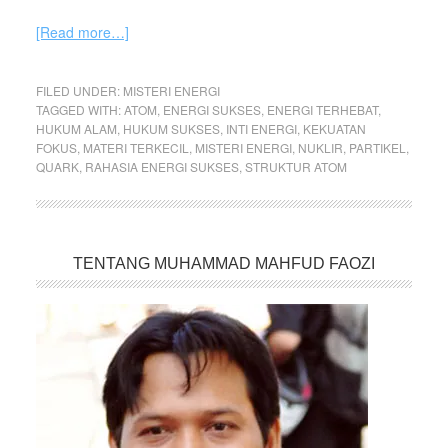
[Read more…]
FILED UNDER:
MISTERI ENERGI
TAGGED WITH:
ATOM
,
ENERGI SUKSES
,
ENERGI TERHEBAT
,
HUKUM ALAM
,
HUKUM SUKSES
,
INTI ENERGI
,
KEKUATAN
FOKUS
,
MATERI TERKECIL
,
MISTERI ENERGI
,
NUKLIR
,
PARTIKEL
,
QUARK
,
RAHASIA ENERGI SUKSES
,
STRUKTUR ATOM
TENTANG MUHAMMAD MAHFUD FAOZI