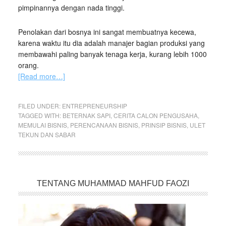
pimpinannya dengan nada tinggi.
Penolakan dari bosnya ini sangat membuatnya kecewa,
karena waktu itu dia adalah manajer bagian produksi yang
membawahi paling banyak tenaga kerja, kurang lebih 1000
orang.
[Read more…]
FILED UNDER:
ENTREPRENEURSHIP
TAGGED WITH:
BETERNAK SAPI
,
CERITA CALON PENGUSAHA
,
MEMULAI BISNIS
,
PERENCANAAN BISNIS
,
PRINSIP BISNIS
,
ULET
TEKUN DAN SABAR
TENTANG MUHAMMAD MAHFUD FAOZI