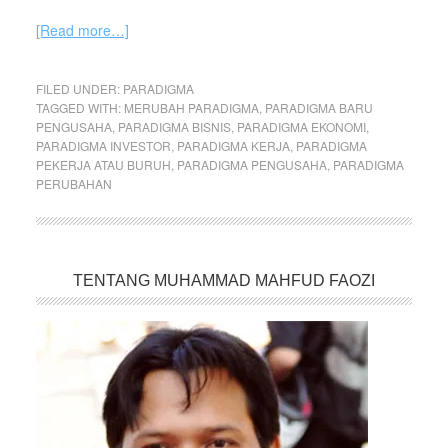
[Read more…]
FILED UNDER:
PARADIGMA
TAGGED WITH:
MERUBAH PARADIGMA
,
PARADIGMA BARU
PENGUSAHA
,
PARADIGMA BISNIS
,
PARADIGMA EKONOMI
,
PARADIGMA INVESTOR
,
PARADIGMA KERJA
,
PARADIGMA
PEKERJA ATAU BURUH
,
PARADIGMA PENGUSAHA
,
PARADIGMA
PERUBAHAN
TENTANG MUHAMMAD MAHFUD FAOZI