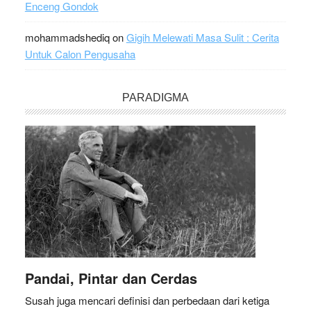
Enceng Gondok
mohammadshediq
on
Gigih Melewati Masa Sulit : Cerita
Untuk Calon Pengusaha
PARADIGMA
Pandai, Pintar dan Cerdas
Susah juga mencari definisi dan perbedaan dari ketiga