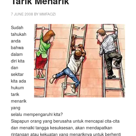
Tarik Menarik
7 JUNE 2008
BY
MMFAOZI
Sudah
tahukah
anda
bahwa
dalam
diri kita
dan
sekitar
kita ada
hukum
tarik
menarik
yang
selalu mempengaruhi kita?
Siapapun orang yang berusaha untuk mencapai cita-cita
dan menaiki tangga kesuksesan, akan mendapatkan
rintangan atau kekuatan yang menariknya untuk berhenti