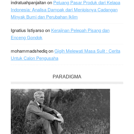
indratuahpanjaitan
on
Peluang Pasar Produk dari Kelapa
Indonesia: Analisa Dampak dari Menipisnya Cadangan
Minyak Bumi dan Perubahan Iklim
Ignatius Istiyarso
on
Kerajinan Pelepah Pisang dan
Enceng Gondok
mohammadshediq
on
Gigih Melewati Masa Sulit : Cerita
Untuk Calon Pengusaha
PARADIGMA