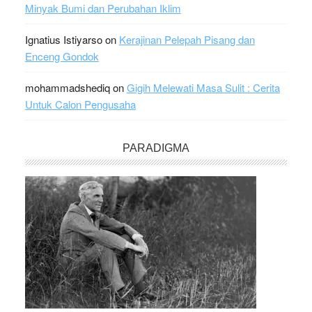
Minyak Bumi dan Perubahan Iklim
Ignatius Istiyarso
on
Kerajinan Pelepah Pisang dan
Enceng Gondok
mohammadshediq
on
Gigih Melewati Masa Sulit : Cerita
Untuk Calon Pengusaha
PARADIGMA