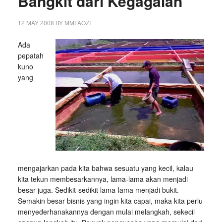
Bangkit dari Kegagalan
12 MAY 2008
BY
MMFAOZI
Ada
pepatah
kuno
yang
mengajarkan pada kita bahwa sesuatu yang kecil, kalau
kita tekun membesarkannya, lama-lama akan menjadi
besar juga. Sedikit-sedikit lama-lama menjadi bukit.
Semakin besar bisnis yang ingin kita capai, maka kita perlu
menyederhanakannya dengan mulai melangkah, sekecil