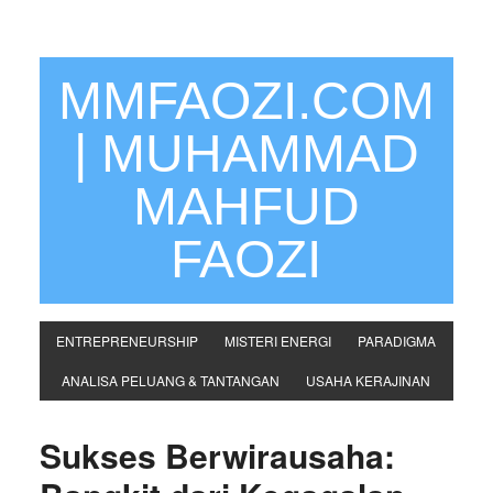
MMFAOZI.COM
| MUHAMMAD
MAHFUD
FAOZI
ENTREPRENEURSHIP
MISTERI ENERGI
PARADIGMA
ANALISA PELUANG & TANTANGAN
USAHA KERAJINAN
Sukses Berwirausaha: