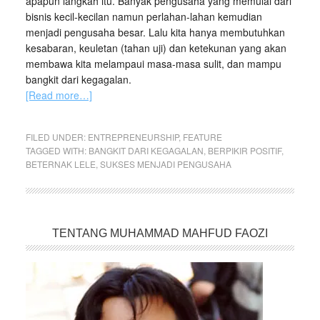
apapun langkah itu. Banyak pengusaha yang memulai dari
bisnis kecil-kecilan namun perlahan-lahan kemudian
menjadi pengusaha besar. Lalu kita hanya membutuhkan
kesabaran, keuletan (tahan uji) dan ketekunan yang akan
membawa kita melampaui masa-masa sulit, dan mampu
bangkit dari kegagalan.
[Read more…]
FILED UNDER:
ENTREPRENEURSHIP
,
FEATURE
TAGGED WITH:
BANGKIT DARI KEGAGALAN
,
BERPIKIR POSITIF
,
BETERNAK LELE
,
SUKSES MENJADI PENGUSAHA
TENTANG MUHAMMAD MAHFUD FAOZI